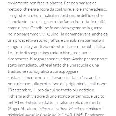
ovviamente non faceva piacere. Per non parlare del
metodo, che era ancora da costruire, e lo è anche adesso.
Tra gli storici c’è un’implicita accettazione dell’idea che
siano la violenza e la guerra che fanno la storia. In realtà,
come diceva Gandhi, se fosse stata egemone la guerra
noi non saremmo vivi. Quindi, la domanda vera, anche da
una prospettiva storiografica, è chi abbia risparmiato il
sangue nelle grandi vicende storiche e come abbia fatto.
Le storie di sangue risparmiato bisogna saperle
riconoscere, bisogna saperle vedere. Anche per me non è
stato immediato. Oltre al fatto che una scuola o una
tradizione storiografica a cui appoggiarsi
sostanzialmente non esistevano, in Italia c’era anche
poca ricerca: sulla protezione dei prigionieri alleati dopo
l’8 settembre, il libro da cui ho tratto più notizie e
richiami archivistici è di uno storico britannico, è uscito
nel ’91 ed è stato tradotto in italiano solo due anni fa
(Roger Absalom,
L’alleanza inattesa. Mondo contadino e i
prigionieri alleati in fuga in Italia (1943-1945),
Pendragon