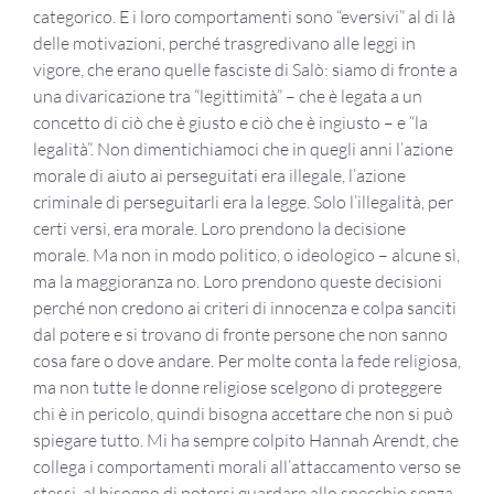
categorico. E i loro comportamenti sono “eversivi” al di là
delle motivazioni, perché trasgredivano alle leggi in
vigore, che erano quelle fasciste di Salò: siamo di fronte a
una divaricazione tra “legittimità” – che è legata a un
concetto di ciò che è giusto e ciò che è ingiusto – e “la
legalità”. Non dimentichiamoci che in quegli anni l’azione
morale di aiuto ai perseguitati era illegale, l’azione
criminale di perseguitarli era la legge. Solo l’illegalità, per
certi versi, era morale. Loro prendono la decisione
morale. Ma non in modo politico, o ideologico – alcune sì,
ma la maggioranza no. Loro prendono queste decisioni
perché non credono ai criteri di innocenza e colpa sanciti
dal potere e si trovano di fronte persone che non sanno
cosa fare o dove andare. Per molte conta la fede religiosa,
ma non tutte le donne religiose scelgono di proteggere
chi è in pericolo, quindi bisogna accettare che non si può
spiegare tutto. Mi ha sempre colpito Hannah Arendt, che
collega i comportamenti morali all’attaccamento verso se
stessi, al bisogno di potersi guardare allo specchio senza