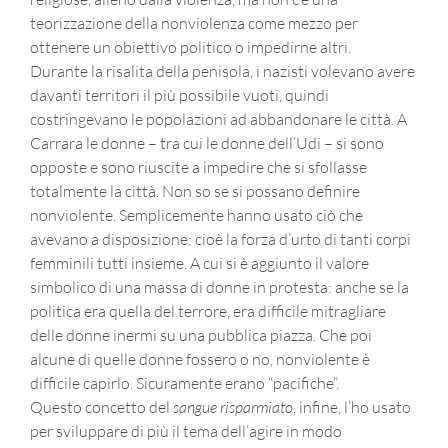
teorizzazione della nonviolenza come mezzo per
ottenere un obiettivo politico o impedirne altri.
Durante la risalita della penisola, i nazisti volevano avere
davanti territori il più possibile vuoti, quindi
costringevano le popolazioni ad abbandonare le città. A
Carrara le donne – tra cui le donne dell’Udi – si sono
opposte e sono riuscite a impedire che si sfollasse
totalmente la città. Non so se si possano definire
nonviolente. Semplicemente hanno usato ciò che
avevano a disposizione: cioè la forza d’urto di tanti corpi
femminili tutti insieme. A cui si è aggiunto il valore
simbolico di una massa di donne in protesta: anche se la
politica era quella del terrore, era difficile mitragliare
delle donne inermi su una pubblica piazza. Che poi
alcune di quelle donne fossero o no, nonviolente è
difficile capirlo. Sicuramente erano “pacifiche”.
Questo concetto del
sangue risparmiato
, infine, l’ho usato
per sviluppare di più il tema dell’agire in modo