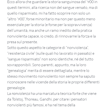
Ecco allora che guardare la storia sanguinosa del ‘900 in
questi termini, alla ricerca non del sangue versato, ma di
quello risparmiato, mi ha fatto scoprire non solo un
“altro ‘900”, forse minoritario ma non per questo meno
essenziale per la storia (e forse per la sopravvivenza)
dell’umanità, ma anche un ramo inedito della pratica
nonviolenta capace, io credo, di rinnovarne la forza e la
presa sul presente.
Sotto questo aspetto le categorie di “nonviolenza”,
“resistenza civile” (sulle quali ho lavorato in passato) e
“sangue risparmiato” non sono identiche, né del tutto
sovrapponibili. Sono parenti, appunto, ma la loro
“genealogia” merita di essere dettagliata, mentre lo
stesso movimento nonviolento non sempre ha saputo
riconoscere nelle vicende della storia le proprie differenti
genealogie.
La
nonviolenza
ha una marcatura teorica forte che viene
da Tolstoj, Thoreau, Gandhi, per citare i pensatori
nonviolenti più famosi, e ha nel tema della