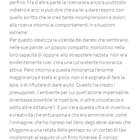
perfino. Ma d’altra parte la ricerca era ancora piuttosto
indietro e anzi si può dire che sia lei a dare respiro, con
quello scritto che le creò tante incomprensioni e dolori,
alla ricerca intorno ai comportamenti in situazioni
estreme.
Per questo idealizza la vicenda dei danesi che sembrano,
nelle sue parole, un popolo compatto, monolitico nella
loro capacità di opporsi allo strapotere nazista. Non era
evidentemente così: c’era una consistente minoranza
attiva. Però intorno a questa minoranza l’enorme
maggioranza è stata al gioco, non si è sognata di fare la
spia, o di rifiutare di dare aiuto. Questo ha creato i
presupposti, l’ambiente per cui quell’azione impensabile,
diventasse possibile (e ripetibile, in altre circostanze e
sotto altre dittature!). E poi c’era questa cifra di inventiva
e creatività che entusiasma e che era ammirevole: come
l’immagine, che ho ripreso nel libro, degli ebrei danesi che
sfuggono a una retata della gestapo su un corteo di taxi
incolonnati al seguito di un finto funerale. È ironico: