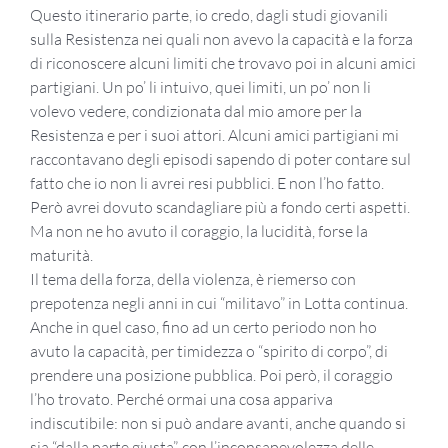
Questo itinerario parte, io credo, dagli studi giovanili
sulla Resistenza nei quali non avevo la capacità e la forza
di riconoscere alcuni limiti che trovavo poi in alcuni amici
partigiani. Un po’ li intuivo, quei limiti, un po’ non li
volevo vedere, condizionata dal mio amore per la
Resistenza e per i suoi attori. Alcuni amici partigiani mi
raccontavano degli episodi sapendo di poter contare sul
fatto che io non li avrei resi pubblici. E non l’ho fatto.
Però avrei dovuto scandagliare più a fondo certi aspetti.
Ma non ne ho avuto il coraggio, la lucidità, forse la
maturità.
Il tema della forza, della violenza, è riemerso con
prepotenza negli anni in cui “militavo” in Lotta continua.
Anche in quel caso, fino ad un certo periodo non ho
avuto la capacità, per timidezza o “spirito di corpo”, di
prendere una posizione pubblica. Poi però, il coraggio
l’ho trovato. Perché ormai una cosa appariva
indiscutibile: non si può andare avanti, anche quando si
sia “dalla parte giusta”, con l’inconsapevolezza delle