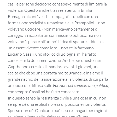
casi le persone decidono consapevolmente di limitare la
violenza. Questo anche tra i resistenti. In Emilia
Romagna alcuni “vecchi compagni” – quelli con una
formazione socialista-umanitaria alla Prampolini – non
volevano uccidere. «Non mancavano certamente di
coraggio!» racconta un commissario politico, ma non
volevano “sparare all’uomo”. L’idea di sparare addosso a
un essere vivente come loro… non ce la facevano.
Luciano Casali, uno storico di Bologna, mi ha fatto
conoscere la documentazione. Anche per questo, nei
Gap, hanno cercato di mandare avanti i giovani, una
scelta che ebbe una portata molto grande, e insieme il
grande rischio dell’assuefazione alla violenza, di cui parla
un opuscolo diffuso sulle
Funzioni del commissario politico
,
che sempre Casali mi ha fatto conoscere.
In questo senso la resistenza civile è una cosa in cui non
sempre c’è una esplicita presa di posizione nonviolenta.
Spesso non c’è. Qualcuno può essere, magari per ragioni
religiose, alieno dalla violenza, ma non c’è una