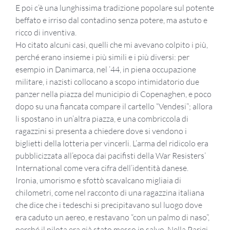
E poi c’è una lunghissima tradizione popolare sul potente
beffato e irriso dal contadino senza potere, ma astuto e
ricco di inventiva.
Ho citato alcuni casi, quelli che mi avevano colpito i più,
perché erano insieme i più simili e i più diversi: per
esempio in Danimarca, nel ’44, in piena occupazione
militare, i nazisti collocano a scopo intimidatorio due
panzer nella piazza del municipio di Copenaghen, e poco
dopo su una fiancata compare il cartello “Vendesi”; allora
li spostano in un’altra piazza, e una combriccola di
ragazzini si presenta a chiedere dove si vendono i
biglietti della lotteria per vincerli. L’arma del ridicolo era
pubblicizzata all’epoca dai pacifisti della War Resisters’
International come vera cifra dell’identità danese.
Ironia, umorismo e sfottò scavalcano migliaia di
chilometri, come nel racconto di una ragazzina italiana
che dice che i tedeschi si precipitavano sul luogo dove
era caduto un aereo, e restavano “con un palmo di naso”,
perché il pilota era già stato messo in salvo. Nella Parigi