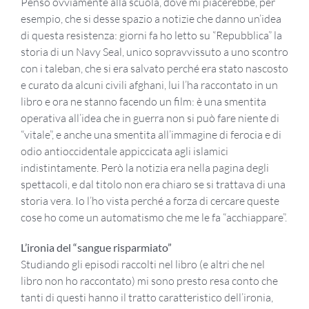
Penso ovviamente alla scuola, dove mi piacerebbe, per
esempio, che si desse spazio a notizie che danno un’idea
di questa resistenza: giorni fa ho letto su “Repubblica” la
storia di un Navy Seal, unico sopravvissuto a uno scontro
con i taleban, che si era salvato perché era stato nascosto
e curato da alcuni civili afghani, lui l’ha raccontato in un
libro e ora ne stanno facendo un film: è una smentita
operativa all’idea che in guerra non si può fare niente di
“vitale”, e anche una smentita all’immagine di ferocia e di
odio antioccidentale appiccicata agli islamici
indistintamente. Però la notizia era nella pagina degli
spettacoli, e dal titolo non era chiaro se si trattava di una
storia vera. Io l’ho vista perché a forza di cercare queste
cose ho come un automatismo che me le fa “acchiappare”.
L’ironia del “sangue risparmiato”
Studiando gli episodi raccolti nel libro (e altri che nel
libro non ho raccontato) mi sono presto resa conto che
tanti di questi hanno il tratto caratteristico dell’ironia,