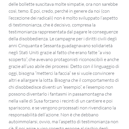
delle bollette suscitava molte simpatie, ora non sarebbe
così, temo. E poi, credo, perché in genere da noi (con
l’eccezione dei radicali) non è molto sviluppato l’aspetto
di testimonianza, che è decisivo, compresa la
testimonianza rappresentata dal pagare le conseguenze
della disobbedienza. Le campagne per i diritti civili degli
anni Cinquanta e Sessanta guadagnavano solidarietà
negli Stati Uniti grazie al fatto che erano fatte “a viso
scoperto”, che avevano protagonisti riconoscibili e anche
grazie all’uso abile dei processi. Detto con il linguaggio di
oggi, bisogna “metterci la faccia” se si vuole convincere
altri e allargare la lotta. Bisogna che il comportamento di
chi disobbedisce diventi un “esempio”, e l’esempio non
possono diventarlo i fantasmi in passamontagna che
nella valle di Susa forzano i recinti di un cantiere e poi
spariscono, e se vengono processati non rivendicano la
responsabilità dell’azione. Non è che debbano
autoimmolarsi, ovvio, ma l’aspetto di testimonianza non
c’è. E poi agire a viso coperto espone al rischio degli