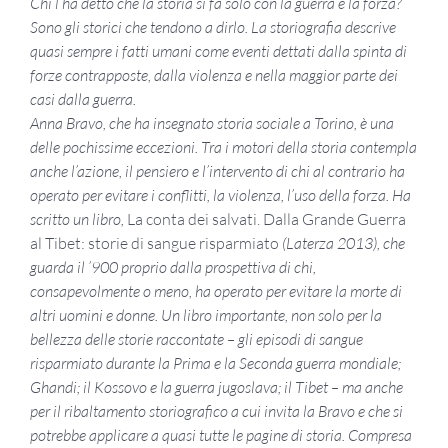
Chi l’ha detto che la storia si fa solo con la guerra e la forza?
Sono gli storici che tendono a dirlo. La storiografia descrive
quasi sempre i fatti umani come eventi dettati dalla spinta di
forze contrapposte, dalla violenza e nella maggior parte dei
casi dalla guerra.
Anna Bravo, che ha insegnato storia sociale a Torino, è una
delle pochissime eccezioni. Tra i motori della storia contempla
anche l’azione, il pensiero e l’intervento di chi al contrario ha
operato per evitare i conflitti, la violenza, l’uso della forza. Ha
scritto un libro,
La conta dei salvati. Dalla Grande Guerra
al Tibet: storie di sangue risparmiato
(Laterza 2013), che
guarda il ’900 proprio dalla prospettiva di chi,
consapevolmente o meno, ha operato per evitare la morte di
altri uomini e donne. Un libro importante, non solo per la
bellezza delle storie raccontate – gli episodi di sangue
risparmiato durante la Prima e la Seconda guerra mondiale;
Ghandi; il Kossovo e la guerra jugoslava; il Tibet – ma anche
per il ribaltamento storiografico a cui invita la Bravo e che si
potrebbe applicare a quasi tutte le pagine di storia. Compresa