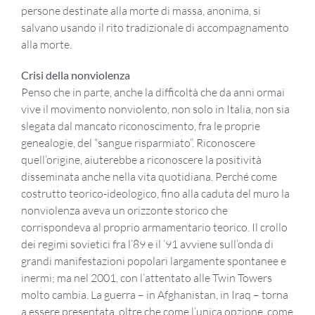
persone destinate alla morte di massa, anonima, si
salvano usando il rito tradizionale di accompagnamento
alla morte.
Crisi della nonviolenza
Penso che in parte, anche la difficoltà che da anni ormai
vive il movimento nonviolento, non solo in Italia, non sia
slegata dal mancato riconoscimento, fra le proprie
genealogie, del “sangue risparmiato”. Riconoscere
quell’origine, aiuterebbe a riconoscere la positività
disseminata anche nella vita quotidiana. Perché come
costrutto teorico-ideologico, fino alla caduta del muro la
nonviolenza aveva un orizzonte storico che
corrispondeva al proprio armamentario teorico. Il crollo
dei regimi sovietici fra l’89 e il ’91 avviene sull’onda di
grandi manifestazioni popolari largamente spontanee e
inermi; ma nel 2001, con l’attentato alle Twin Towers
molto cambia. La guerra – in Afghanistan, in Iraq – torna
a essere presentata, oltre che come l’unica opzione, come