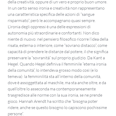
della creatività, oppure di un vero e proprio buon umore.
In un certo senso ironia e creatività non rappresentano
una caratteristica specifica delle azioni di “sangue
risparmiato”, però le accompagnano quasi sempre.
L’ironia degli oppressi è una delle espressioni di
autonomia più straordinarie e confortanti. Non dico
niente di nuovo: nel pensiero filosofico ricorre l’idea della
risata, esterna o interiore, come “sovrano distacco”, come
capacità di prendere le distanze dal potere, il che significa
preservare la “sovranità” sul proprio giudizio. Da Kant a
Hegel. Quando Hegel definiva il femminile “eterna ironia
della comunità”, lo intendeva grosso modo così (e lo
temeva): la femminilità sta all’interno della comunità,
dove è assoggettata al maschile, ma sta anche oltre, e da
quell’oltre lo asseconda ma contemporaneamente
trasgredisce alle norme con la sua ironia, se ne prende
gioco. Hannah Arendt ha scritto che “bisogna poter
ridere, anche se questo bisogno lo capiscono pochissime
persone”.