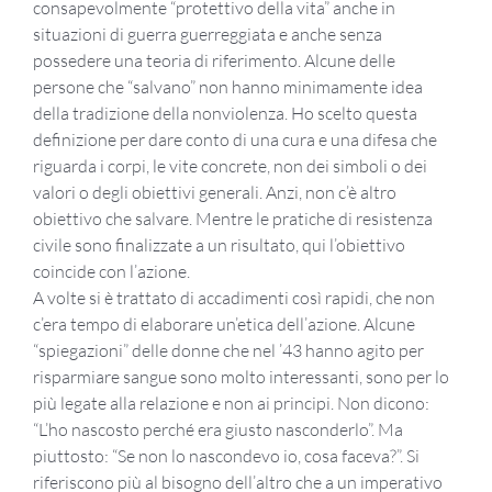
consapevolmente “protettivo della vita” anche in
situazioni di guerra guerreggiata e anche senza
possedere una teoria di riferimento. Alcune delle
persone che “salvano” non hanno minimamente idea
della tradizione della nonviolenza. Ho scelto questa
definizione per dare conto di una cura e una difesa che
riguarda i corpi, le vite concrete, non dei simboli o dei
valori o degli obiettivi generali. Anzi, non c’è altro
obiettivo che salvare. Mentre le pratiche di resistenza
civile sono finalizzate a un risultato, qui l’obiettivo
coincide con l’azione.
A volte si è trattato di accadimenti così rapidi, che non
c’era tempo di elaborare un’etica dell’azione. Alcune
“spiegazioni” delle donne che nel ’43 hanno agito per
risparmiare sangue sono molto interessanti, sono per lo
più legate alla relazione e non ai principi. Non dicono:
“L’ho nascosto perché era giusto nasconderlo”. Ma
piuttosto: “Se non lo nascondevo io, cosa faceva?”. Si
riferiscono più al bisogno dell’altro che a un imperativo