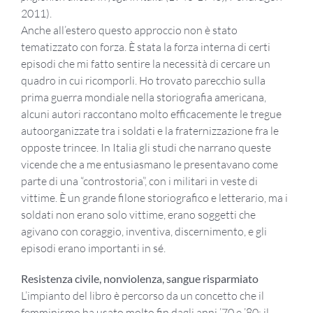
2011).
Anche all’estero questo approccio non è stato
tematizzato con forza. È stata la forza interna di certi
episodi che mi fatto sentire la necessità di cercare un
quadro in cui ricomporli. Ho trovato parecchio sulla
prima guerra mondiale nella storiografia americana,
alcuni autori raccontano molto efficacemente le tregue
autoorganizzate tra i soldati e la fraternizzazione fra le
opposte trincee. In Italia gli studi che narrano queste
vicende che a me entusiasmano le presentavano come
parte di una “controstoria”, con i militari in veste di
vittime. È un grande filone storiografico e letterario, ma i
soldati non erano solo vittime, erano soggetti che
agivano con coraggio, inventiva, discernimento, e gli
episodi erano importanti in sé.
Resistenza civile, nonviolenza, sangue risparmiato
L’impianto del libro è percorso da un concetto che il
femminismo ha usato molto fin dagli anni ’70 e ’80: il