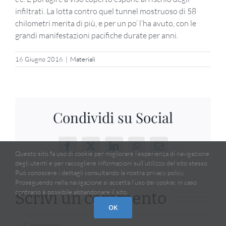
infiltrati. La lotta contro quel tunnel mostruoso di 58
chilometri merita di più, e per un po’ l’ha avuto, con le
grandi manifestazioni pacifiche durate per anni.
16 Giugno 2016
|
Materiali
Condividi su Social
Facebook
X
LinkedIn
WhatsApp
Email
Questo sito fa uso di cookie per migliorare l’esperienza di navigazione
degli utenti e per raccogliere informazioni sull’utilizzo del sito stesso.
Può conoscere i dettagli consultando la nostra privacy policy.
Proseguendo nella navigazione si accetta l’uso dei cookie; in caso
contrario è possibile abbandonare il sito.
Scrivi un commento
OK
Commento