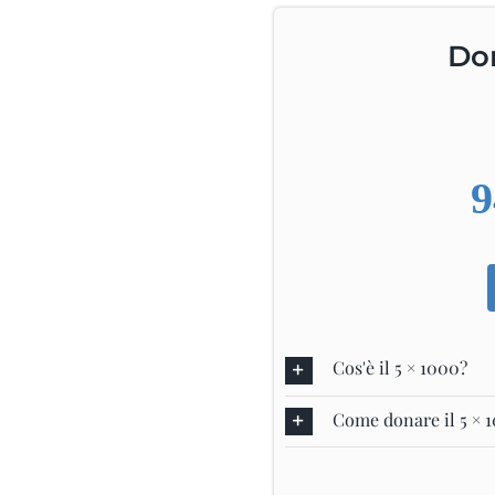
Don
9
Cos'è il 5 × 1000?
Come donare il 5 × 