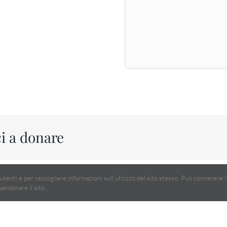
ci a donare
 utenti e per raccogliere informazioni sull’utilizzo del sito stesso. Può conoscere
bandonare il sito.